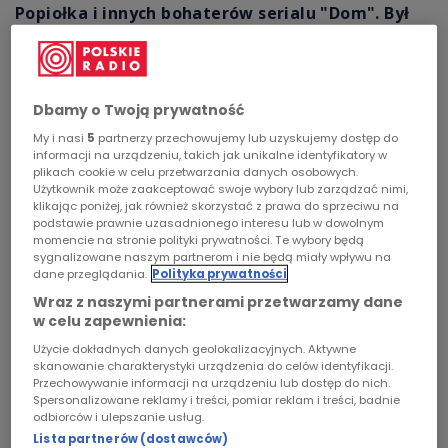
Popiołka i innych bohaterów serialu "Dom". Był
Chopin
autorem scenariuszy kilkudziesięciu filmów. Ale
to również współtwórca jednej z
Podcasty
najpopularniejszych radiowych powieści "W
Dbamy o Twoją prywatność
Jezioranach”, kilkudziesięciu słuchowisk
radiowych oraz reportaży, które powstały w
My i nasi
5
partnerzy przechowujemy lub uzyskujemy dostęp do
informacji na urządzeniu, takich jak unikalne identyfikatory w
Polskim Radiu.
plikach cookie w celu przetwarzania danych osobowych.
Użytkownik może zaakceptować swoje wybory lub zarządzać nimi,
klikając poniżej, jak również skorzystać z prawa do sprzeciwu na
podstawie prawnie uzasadnionego interesu lub w dowolnym
momencie na stronie polityki prywatności. Te wybory będą
sygnalizowane naszym partnerom i nie będą miały wpływu na
dane przeglądania.
Polityka prywatności
Wraz z naszymi partnerami przetwarzamy dane
w celu zapewnienia:
Użycie dokładnych danych geolokalizacyjnych. Aktywne
skanowanie charakterystyki urządzenia do celów identyfikacji.
Przechowywanie informacji na urządzeniu lub dostęp do nich.
Spersonalizowane reklamy i treści, pomiar reklam i treści, badnie
odbiorców i ulepszanie usług.
Lista partnerów (dostawców)