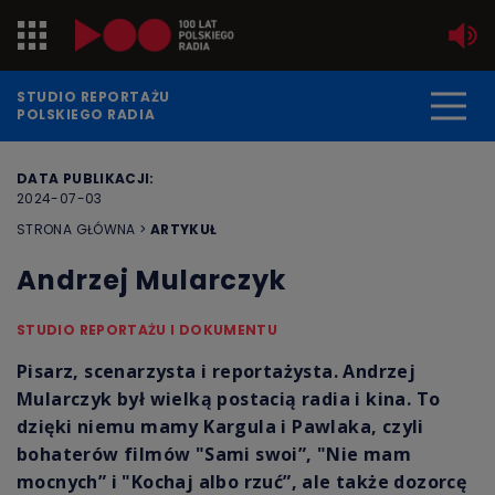
Jedynka
STUDIO REPORTAŻU
POLSKIEGO RADIA
Dwójka
DATA PUBLIKACJI:
2024-07-03
Trójka
STRONA GŁÓWNA
>
ARTYKUŁ
Czwórka
Andrzej Mularczyk
PR24
STUDIO REPORTAŻU I DOKUMENTU
Poland
Pisarz, scenarzysta i reportażysta. Andrzej
Mularczyk był wielką postacią radia i kina. To
Kierowcy
dzięki niemu mamy Kargula i Pawlaka, czyli
bohaterów filmów "Sami swoi”, "Nie mam
Dzieci
mocnych” i "Kochaj albo rzuć”, ale także dozorcę